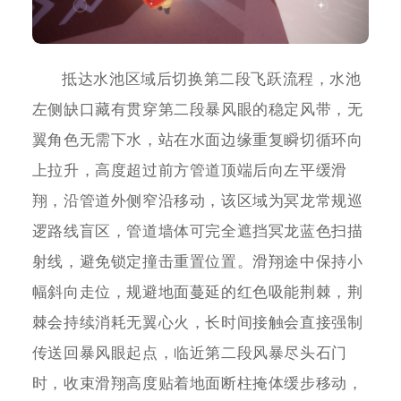
抵达水池区域后切换第二段飞跃流程，水池
左侧缺口藏有贯穿第二段暴风眼的稳定风带，无
翼角色无需下水，站在水面边缘重复瞬切循环向
上拉升，高度超过前方管道顶端后向左平缓滑
翔，沿管道外侧窄沿移动，该区域为冥龙常规巡
逻路线盲区，管道墙体可完全遮挡冥龙蓝色扫描
射线，避免锁定撞击重置位置。滑翔途中保持小
幅斜向走位，规避地面蔓延的红色吸能荆棘，荆
棘会持续消耗无翼心火，长时间接触会直接强制
传送回暴风眼起点，临近第二段风暴尽头石门
时，收束滑翔高度贴着地面断柱掩体缓步移动，