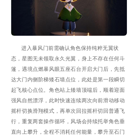
进入暴风门前需确认角色保持纯粹无翼状
态，星图无未领取永久光翼，身上不存在任何斗
篷，遇境点燃暴风眼五座石台开启大门后，先抵
达大门内侧阶梯矮石墙点位，此处是第一段瞬切
起飞核心点位。角色站上矮墙顶端后，顺着迎面
强风自然漂浮，此时快速连续两次向前滑动移动
摇杆切换滑翔模式，再单次回拉摇杆切回普通飞
行，重复两套操作循环，风场会持续托举角色垂
直向上攀升，全程不消耗任何能量，攀升至石门