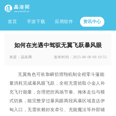
首页
手游下载
应用软件
资讯中心
如何在光遇中驾驭无翼飞跃暴风眼
来源：
晶洛网
发布时间：
2025-08-08 08:10:55
无翼角色可依靠瞬切滑翔机制全程零斗篷能
量消耗完成暴风眼飞跃，全程无需拾取小金人补
充飞行能量，合理把控风场节奏、掩体走位与模
式切换，能完整穿过暴风眼两段风暴区域直达伊
甸入口，无需依赖好友牵引、充能魔法等外部辅