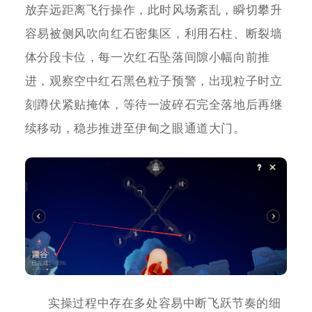
放弃远距离飞行操作，此时风场紊乱，瞬切攀升
容易被侧风吹向红石密集区，利用石柱、断裂墙
体分段卡位，每一次红石坠落间隙小幅向前推
进，观察空中红石黑色粒子预警，出现粒子时立
刻蹲伏紧贴掩体，等待一波碎石完全落地后再继
续移动，稳步推进至伊甸之眼通道大门。
实操过程中存在多处容易中断飞跃节奏的细