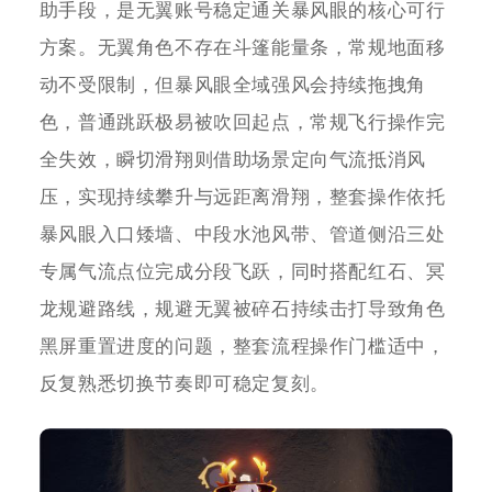
助手段，是无翼账号稳定通关暴风眼的核心可行
方案。无翼角色不存在斗篷能量条，常规地面移
动不受限制，但暴风眼全域强风会持续拖拽角
色，普通跳跃极易被吹回起点，常规飞行操作完
全失效，瞬切滑翔则借助场景定向气流抵消风
压，实现持续攀升与远距离滑翔，整套操作依托
暴风眼入口矮墙、中段水池风带、管道侧沿三处
专属气流点位完成分段飞跃，同时搭配红石、冥
龙规避路线，规避无翼被碎石持续击打导致角色
黑屏重置进度的问题，整套流程操作门槛适中，
反复熟悉切换节奏即可稳定复刻。