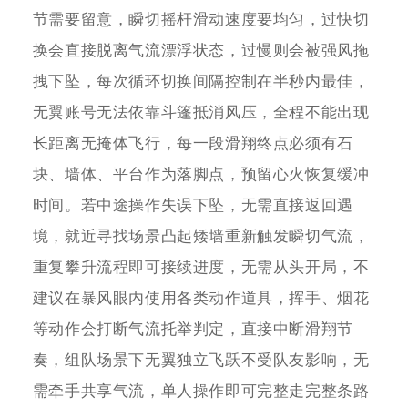
节需要留意，瞬切摇杆滑动速度要均匀，过快切
换会直接脱离气流漂浮状态，过慢则会被强风拖
拽下坠，每次循环切换间隔控制在半秒内最佳，
无翼账号无法依靠斗篷抵消风压，全程不能出现
长距离无掩体飞行，每一段滑翔终点必须有石
块、墙体、平台作为落脚点，预留心火恢复缓冲
时间。若中途操作失误下坠，无需直接返回遇
境，就近寻找场景凸起矮墙重新触发瞬切气流，
重复攀升流程即可接续进度，无需从头开局，不
建议在暴风眼内使用各类动作道具，挥手、烟花
等动作会打断气流托举判定，直接中断滑翔节
奏，组队场景下无翼独立飞跃不受队友影响，无
需牵手共享气流，单人操作即可完整走完整条路