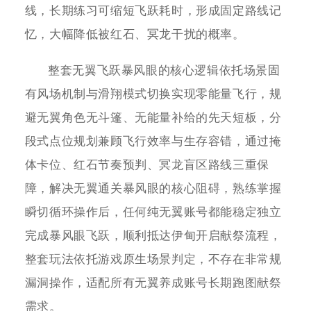
线，长期练习可缩短飞跃耗时，形成固定路线记
忆，大幅降低被红石、冥龙干扰的概率。
整套无翼飞跃暴风眼的核心逻辑依托场景固
有风场机制与滑翔模式切换实现零能量飞行，规
避无翼角色无斗篷、无能量补给的先天短板，分
段式点位规划兼顾飞行效率与生存容错，通过掩
体卡位、红石节奏预判、冥龙盲区路线三重保
障，解决无翼通关暴风眼的核心阻碍，熟练掌握
瞬切循环操作后，任何纯无翼账号都能稳定独立
完成暴风眼飞跃，顺利抵达伊甸开启献祭流程，
整套玩法依托游戏原生场景判定，不存在非常规
漏洞操作，适配所有无翼养成账号长期跑图献祭
需求。