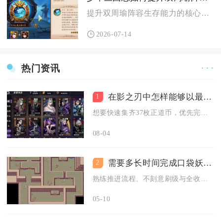
提升双周瑜阵容生存能力的核心路径是搭建多层减伤续航体系，依靠...
2026-07-14
热门资讯
· · ·
在影之刃中怎样能够以最快速度获得37正道币
1
想要快速集齐37枚正道币，优先完成正道陨落副本首次通关奖励，...
08-04
需要多长时间完成口袋妖怪火红七之岛任务
2
熟练推进流程、不刻意刷级与全收集，完成口袋妖怪火红七之岛任务...
05-10