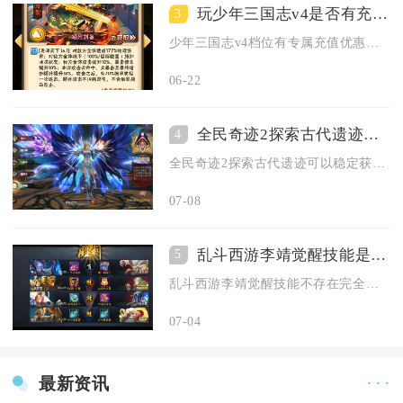
玩少年三国志v4是否有充值优惠
3
少年三国志v4档位有专属充值优惠，且优惠力度远高于普通零散充...
06-22
全民奇迹2探索古代遗迹能否获得珍稀物品
4
全民奇迹2探索古代遗迹可以稳定获取各类珍稀物品，遗迹是游戏内...
07-08
乱斗西游李靖觉醒技能是否有替代或者补充技能
5
乱斗西游李靖觉醒技能不存在完全替代的单技能，但存在功能互补的...
07-04
最新资讯
· · ·