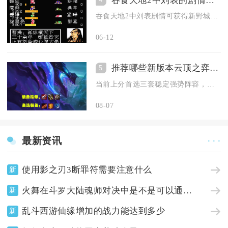
吞食天地2中刘表的剧情可以获得哪些奖励
吞食天地2中刘表剧情可获得新野城控制权、的卢马、刘表遗诏、铜...
06-12
推荐哪些新版本云顶之弈阵容
5
当前上分首选三套稳定强势阵容，分别为重骑法师体系、星神阿卡丽...
08-07
最新资讯
· · ·
使用影之刃3断罪符需要注意什么
新
火舞在斗罗大陆魂师对决中是不是可以通过天赋来增加一速
新
乱斗西游仙缘增加的战力能达到多少
新