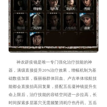
神农辟疫镜是唯一专门强化治疗技能的神
器，满级直接提升20%治疗效果，增幅机制为基
础数值加算，薇丽杨群体回血、卢吉单体续航技
能都会直接抬高回复量，搭配五岳凝神镜提升生
命上限后，治疗技能的容错空间进一步拉高，长
时间探索多层墓穴无需频繁消耗疗伤丹药。五岳