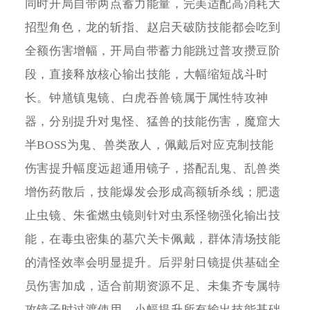
同时开局自带两点蓄力能量，完美适配高消耗大
招型角色，龙的斩指、赵启天破防技能都会吃到
全额伤害增幅，开局自带蓄力能跳过普攻攒豆阶
段，直接释放核心输出技能，大幅缩短战斗时
长。钟馗镇鬼镜、白虎吞兽镜属于属性特攻神
器，分别提升对鬼怪、猛兽的技能伤害，魔窟大
半BOSS为鬼、兽类敌人，佩戴后对应克制技能
伤害提升幅度远超通用镜子，搭配乱鬼、乱兽类
增伤药散后，技能爆发会形成高额斩杀线；肥遗
止虫镜、朱雀燃虫镜则针对虫系怪物强化输出技
能，在毒虫密集的墓穴关卡佩戴，群体清场技能
的清怪效率会明显提升。后羿射日镜提供基础全
员伤害加成，适合前期资源不足、未集齐专属特
攻镜子时过渡使用，小幅提升所有输出技能基础