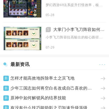
梦幻西游69法系提升打怪效率，核心在于面板达标、灵饰精准搭配...
05-28
大掌门小李飞刀阵容如何提高输出能力
5
小李飞刀阵容拉高输出的核心路径为固定铁三角阵容框架、极限单堆...
07-29
最新资讯
· · ·
怎样才能高效地拆除率土之滨飞地
新
少年三国志如何将空白名改成自己喜欢的名字
新
原神中如何解锁风的结界技能
新
有没有什么技巧能助影之刃加速升级等级
新