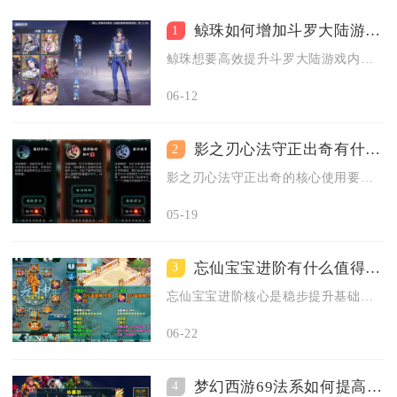
鲸珠如何增加斗罗大陆游戏中的属性
1
鲸珠想要高效提升斗罗大陆游戏内角色属性，核心路径分为品质进阶...
06-12
影之刃心法守正出奇有什么使用要点
2
影之刃心法守正出奇的核心使用要点在于激活与生死相随的羁绊、优...
05-19
忘仙宝宝进阶有什么值得说的
3
忘仙宝宝进阶核心是稳步提升基础属性、解锁外观变化与实战增益，...
06-22
梦幻西游69法系如何提高打怪效率
4