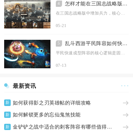
怎样才能在三国志战略版中增加兵力
4
在三国志战略版中增加兵力，核心是通过城建升级、武将培养、部队...
05-21
乱斗西游平民阵容如何快速搭配
5
平民快速成型阵容的核心逻辑是固定1肉盾+1核心输出+1功能辅...
07-13
最新资讯
· · ·
如何获得影之刃英雄帖的详细攻略
新
如何解锁更多的忘仙鬼煞技能
新
金铲铲之战中适合的刺客阵容有哪些值得推荐
新