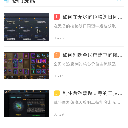
热门资讯
· · ·
如何在无尽的拉格朗日同盟中迅速获得声望
1
在无尽的拉格朗日同盟中迅速获取声望，核心在于高贡献度的攻城参...
06-23
如何判断全民奇迹中的魔剑价值
2
全民奇迹魔剑的核心价值由流派适配度、装备词条品质、元素体系完...
07-14
乱斗西游荡魔天尊的二技能能否提升队友的属性
3
乱斗西游荡魔天尊的二技能突击无法提升己方队友的任何属性，该技...
07-29