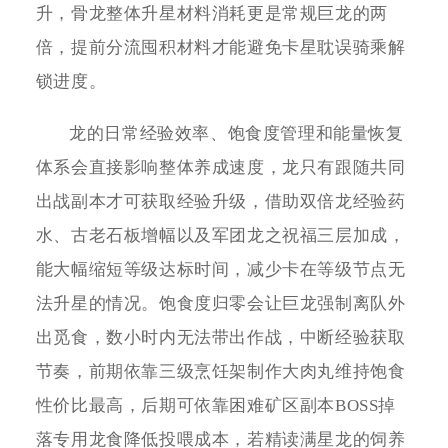
升，骨龙整体升星材料消耗更是常规巨龙的两
倍，提前分流囤积材料才能避免卡星耽误骑乘解
锁进度。
龙的日常经验效率、饱食度管理和能量恢复
体系会直接影响整体养成速度，龙只有跟随共同
出战副本才可获取经验升级，借助双倍龙经验药
水、古老石板增幅以及军团龙之祝福三层加成，
能大幅缩短等级达标时间，减少卡在等级节点无
法升星的情况。饱食度归零会让巨龙强制离队外
出觅食，数小时内无法带出作战，中断经验获取
节奏，前期依靠三级烹饪架制作大肉丸维持饱食
性价比最高，后期可依靠困难矿区副本BOSS掉
落专用龙食降低投喂成本，若精读满星龙的饲养