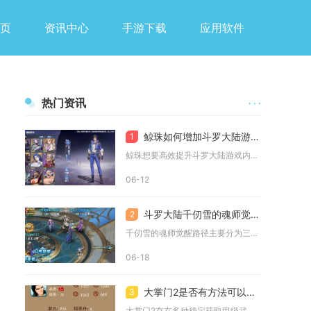
页
资讯中心
手游下载
应用软件
热门资讯
· · ·
鲸珠如何增加斗罗大陆游戏中的属性
1
鲸珠想要高效提升斗罗大陆游戏内角色属性，核心路径分为品质进阶...
06-12
斗罗大陆千仞雪的魂师觉醒路径有哪些
2
千仞雪的魂师觉醒路径主要分为三条：基础武魂觉醒、天使神考进阶...
06-18
大掌门2是否有方法可以得到甲级武功
3
大掌门2存在多种稳定获取甲级武功的可行渠道，分为碎片合成、副...