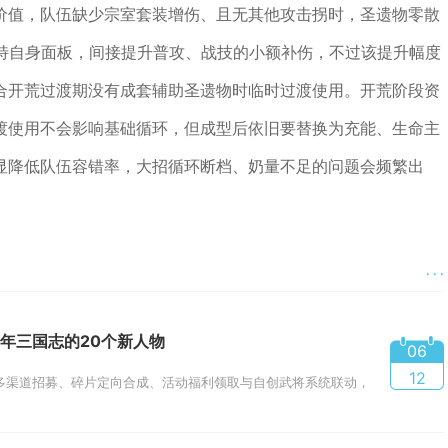
价值，队伍缺少宗室套装增伤、且无其他攻击拐时，圣遗物零散
尼特自身面板，间接提升普攻、战技的小额补伤，不过该提升幅度
合开荒过渡期没有成套辅助圣遗物时临时过渡使用。开荒阶段资
渡使用不会影响基础循环，但成型后依旧要替换为充能、生命主
显降低队伍容错率，大招循环断档、奶量不足的问题会频繁出
· · ·
年三国志的20个新人物
06
12
多渠道招募、碎片定向合成、活动福利领取与自创武将系统联动，四管齐下可高效