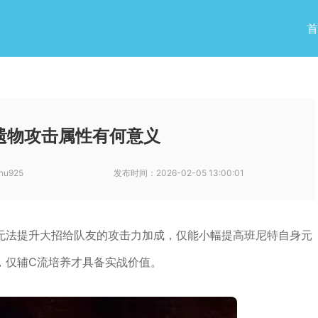
首
遗物攻击属性有何意义
hu925
发布时间：
2026-02-05 13:00:01
无法提升大招给队友的攻击力加成，仅能小幅提高班尼特自身元
，仅辅C流培养才具备实战价值。