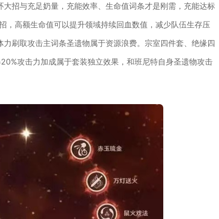
环大招与充足奶量，充能效率、生命值词条才是刚需，充能达标
出大招，高额生命值可以提升领域持续回血数值，减少队伍生存压
体力刷取攻击主词条圣遗物属于资源浪费。宗室四件套、绝缘四
20%攻击力加成属于套装独立效果，和班尼特自身圣遗物攻击