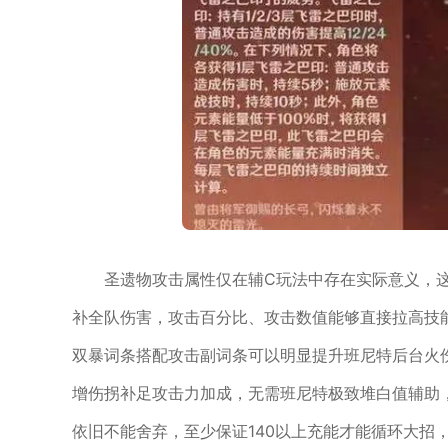
圣遗物攻击属性仅在辅C玩法中存在实际意义，
补全队伤害，攻击百分比、攻击数值能够直接拉高技
双暴词条搭配攻击副词条可以明显提升班尼特后台火
增伤拐补足攻击力加成，无需班尼特极致堆白值辅助
依旧不能舍弃，至少保证140以上充能才能循环大招