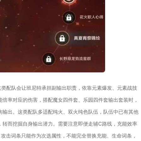
这类配队会让班尼特承担副输出职责，依靠元素爆发、元素战技
能倍率对应的伤害，搭配魔女四件套、乐园四件套输出套装时，
伤输出。这类配队多适配纯火、双火纯色队伍，队伍中已有其他
，转而挖掘自身输出潜力。需要注意即便走辅C路线，充能效率
，攻击词条只能作为次选属性，不能完全替换充能、生命词条，