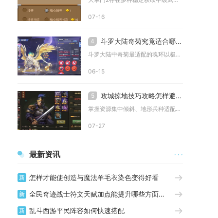
07-16
斗罗大陆奇菊究竟适合哪种魂环
4
斗罗大陆中奇菊最适配的魂环以极致控制与持续输出为核心，优先选...
06-15
攻城掠地技巧攻略怎样避免常见错误
5
掌握资源集中倾斜、地形兵种适配、战法时机把控、战前侦查四大核...
07-27
最新资讯
· · ·
怎样才能使创造与魔法羊毛衣染色变得好看
新
全民奇迹战士符文天赋加点能提升哪些方面的能力
新
乱斗西游平民阵容如何快速搭配
新