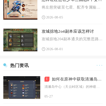
将左慈突破至七星、配齐专属输出控制词条装备并搭配群雄闪避异常...
2026-08-05
攻城掠地2o4副本应该怎样讨
攻城掠地204副本通关的完整思路是以祝融先手破阵，司马懿反手...
2026-08-01
热门资讯
· · ·
如何在原神中获取清濑岛中心神瞳
1
清濑岛中心（天云峠区域）的神瞳需完成清籁逐雷记前置、激活雷极...
05-27