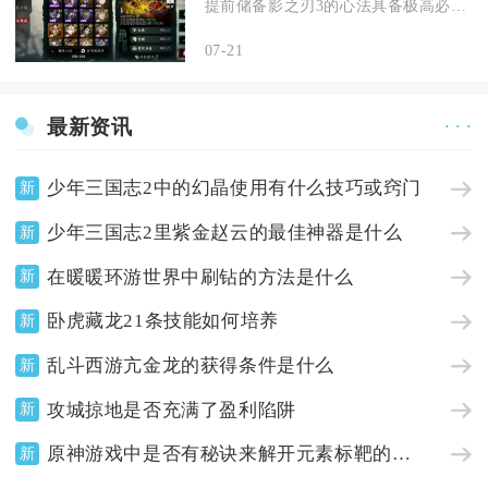
提前储备影之刃3的心法具备极高必要性，无论新手开荒、老玩家攻...
07-21
最新资讯
· · ·
少年三国志2中的幻晶使用有什么技巧或窍门
新
少年三国志2里紫金赵云的最佳神器是什么
新
在暖暖环游世界中刷钻的方法是什么
新
卧虎藏龙21条技能如何培养
新
乱斗西游亢金龙的获得条件是什么
新
攻城掠地是否充满了盈利陷阱
新
原神游戏中是否有秘诀来解开元素标靶的谜题
新