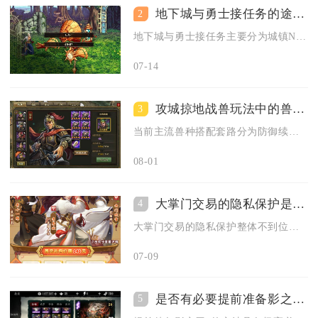
地下城与勇士接任务的途径有哪些
2
地下城与勇士接任务主要分为城镇NPC对话接取、城镇布告栏委托...
07-14
攻城掠地战兽玩法中的兽种搭配有哪些套路
3
当前主流兽种搭配套路分为防御续航流、爆发突进流、控制牵制流、...
08-01
大掌门交易的隐私保护是否到位
4
大掌门交易的隐私保护整体不到位，无论第三方平台交易还是私下流...
07-09
是否有必要提前准备影之刃3的心法
5