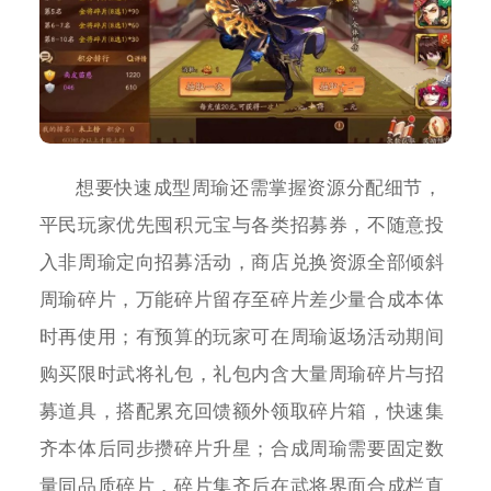
想要快速成型周瑜还需掌握资源分配细节，
平民玩家优先囤积元宝与各类招募券，不随意投
入非周瑜定向招募活动，商店兑换资源全部倾斜
周瑜碎片，万能碎片留存至碎片差少量合成本体
时再使用；有预算的玩家可在周瑜返场活动期间
购买限时武将礼包，礼包内含大量周瑜碎片与招
募道具，搭配累充回馈额外领取碎片箱，快速集
齐本体后同步攒碎片升星；合成周瑜需要固定数
量同品质碎片，碎片集齐后在武将界面合成栏直