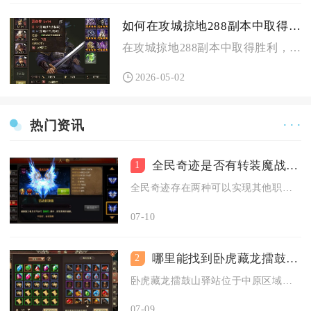
如何在攻城掠地288副本中取得胜利
在攻城掠地288副本中取得胜利，核心在于武将搭配、装备宝物选...
2026-05-02
热门资讯
· · ·
全民奇迹是否有转装魔战士的方法
1
全民奇迹存在两种可以实现其他职业装备转为魔战士可用装备的完整...
07-10
哪里能找到卧虎藏龙擂鼓山的驿站
2
卧虎藏龙擂鼓山驿站位于中原区域擂鼓山山脚主干道入口处，依托擂...
07-09