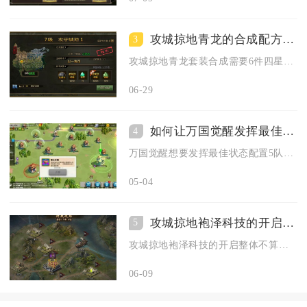
攻城掠地青龙的合成配方是怎样的
3
攻城掠地青龙套装合成需要6件四星血量装备与4张青龙图纸，集齐...
06-29
如何让万国觉醒发挥最佳状态配置5队列
4
万国觉醒想要发挥最佳状态配置5队列，核心思路是围绕队列分工、...
05-04
攻城掠地袍泽科技的开启是否简单
5
攻城掠地袍泽科技的开启整体不算轻松，属于后期高阶门槛，核心卡...
06-09