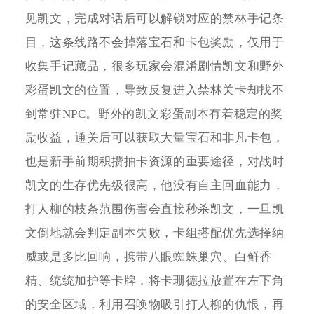
见凯文，完成对话后可以解锁对应的禁林手记条
目，这条线路不会掉落宝石和卡包奖励，仅用于
收集手记藏品，很多玩家会混淆剧情凯文和野外
彩蛋凯文的位置，导致反复进入禁林关卡却找不
到常驻NPC。野外的凯文彩蛋副本有着稳定的奖
励收益，通关后可以获取大量宝石和非凡卡包，
也是新手前期积攒抽卡资源的重要途径，对战时
凯文的生存优先级很高，他没有自主回血能力，
打人柳的枝条范围伤害会直接秒杀凯文，一旦凯
文倒地就会判定副本失败，卡组搭配优先选择纳
威或是多比回响，携带八眼蜘蛛巢穴、白鲜香
精、统统加护等卡牌，将卡珊德拉放置在左下角
的安全区域，利用召唤物吸引打人柳的仇恨，再