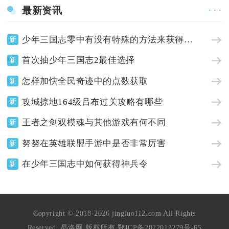
最新资讯
· · ·
少年三国志零中有没有特殊的方法来获得武将
新
首次抽少年三国志2最佳选择
新
怎样加快全民奇迹中的点数获取
新
攻城掠地164级吕布过关攻略有哪些
新
王者之剑双模魂与其他游戏有何不同
新
努努在英雄联盟手游中是否非常厉害
新
在少年三国志中如何获得神兵令
新
Copyright © 2018-2026 jingluo112.com All Rights
Reserved. 晶洛网 版权所有
鄂ICP备2022013279号-65