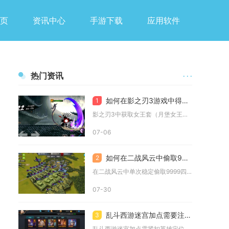
页
资讯中心
手游下载
应用软件
热门资讯
· · ·
如何在影之刃3游戏中得到女王套
1
影之刃3中获取女王套（月堡女王之铁骑）的核心途径为反复刷取里...
07-06
如何在二战风云中偷取9999
2
在二战风云中单次稳定偷取9999四类基础资源的核心结论为，依...
07-30
乱斗西游迷宫加点需要注意哪些关键点
3
乱斗西游迷宫加点需紧扣英雄定位、玩法阶段、buff优先级、阵...