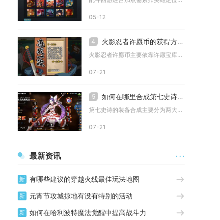
05-12
火影忍者许愿币的获得方式有哪些
4
火影忍者许愿币主要依靠许愿宝库抽奖、免费抽奖次数、大奖随机掉...
07-21
如何在哪里合成第七史诗装备
5
第七史诗的装备合成主要分为两大核心入口，分别是圣域中的炼金术...
07-21
最新资讯
· · ·
有哪些建议的穿越火线最佳玩法地图
新
元宵节攻城掠地有没有特别的活动
新
如何在哈利波特魔法觉醒中提高战斗力
新