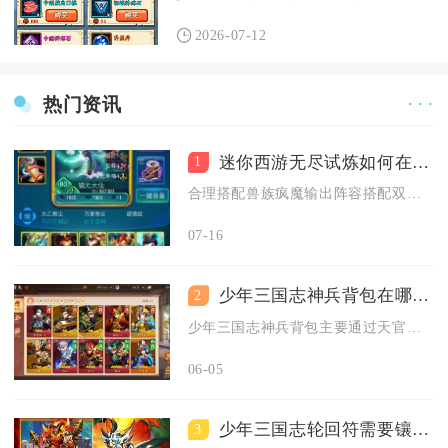
2026-07-12
热门资讯
· · ·
迷你西游无尽试炼如何在竞技场获胜
1
合理搭配兽族疯魔输出阵容搭配双元形前排护法，辅以控制与治疗法...
07-16
少年三国志神兵背包在哪个活动中获得
2
少年三国志神兵背包主要通过天官赐福、纵横八方、周年庆典等限时...
06-05
少年三国志轮回符需要镶嵌战魂有哪些方案
3