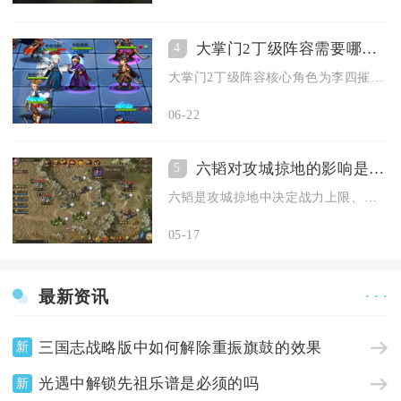
大掌门2丁级阵容需要哪些角色
4
大掌门2丁级阵容核心角色为李四摧、钱二败、武三通、丹青生、灵...
06-22
六韬对攻城掠地的影响是怎样的
5
六韬是攻城掠地中决定战力上限、重塑攻防节奏、主导国战走向的核...
05-17
最新资讯
· · ·
三国志战略版中如何解除重振旗鼓的效果
新
光遇中解锁先祖乐谱是必须的吗
新