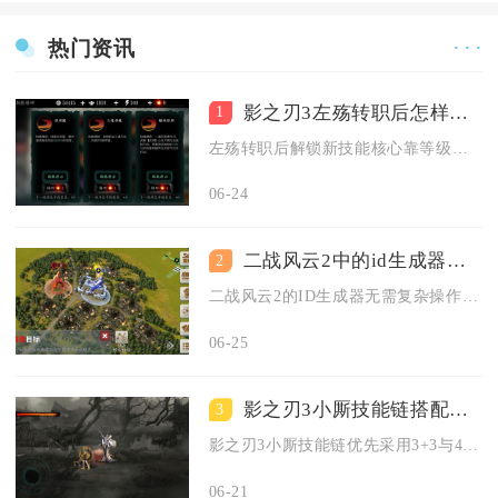
热门资讯
· · ·
影之刃3左殇转职后怎样解锁新技能
1
左殇转职后解锁新技能核心靠等级推进、技能链配置与技能点投入，...
06-24
二战风云2中的id生成器如何设置
2
二战风云2的ID生成器无需复杂操作，在创建角色或账号绑定界面...
06-25
影之刃3小厮技能链搭配如何选择
3
影之刃3小厮技能链优先采用3+3与4+2的双链结构搭配，械师...
06-21