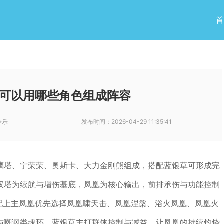
首
可以用哪些角色组成阵容
佳乐
发布时间：
2026-04-29 11:35:41
璃塔、宁荣荣、奥斯卡、大力金刚熊组成，搭配蓝银草可形成完
双塔为续航与增伤基底，凤凰为核心输出，前排承伤与功能控制
搭配上主凤凰优先选择凤凰啸天击、凤凰涅槃、浴火凤凰、凤凰火
与嘲讽类魂环，蓝银草主打群体控制与减益，让凤凰的持续灼烧