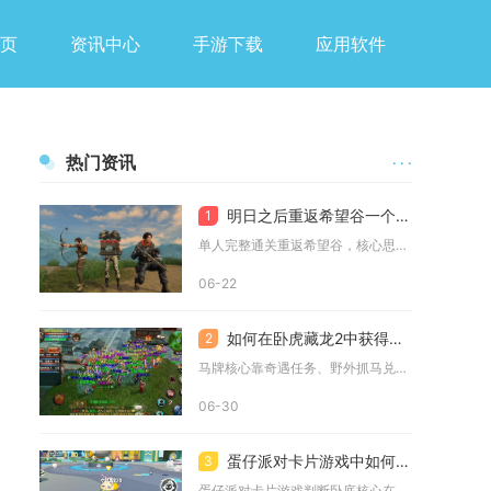
页
资讯中心
手游下载
应用软件
热门资讯
· · ·
明日之后重返希望谷一个人怎么过
1
单人完整通关重返希望谷，核心思路为卡点规避小怪骚扰、优先拾取...
06-22
如何在卧虎藏龙2中获得马牌
2
马牌核心靠奇遇任务、野外抓马兑换、活动奖励、商店/交易四大途...
06-30
蛋仔派对卡片游戏中如何判断谁是卧底
3
蛋仔派对卡片游戏判断卧底核心在于梳理发言逻辑、观察行为倾向，...