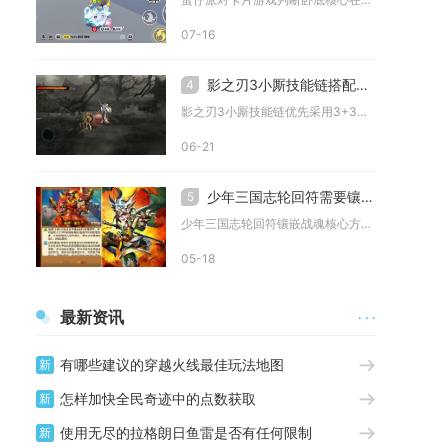
07-16
影之刃3小厮技能链搭配如何选择
4
影之刃3小厮技能链优先采用3+3与4+2的双链结构搭配，械师...
06-21
少年三国志轮回符需要镶嵌战魂有哪些方案
5
少年三国志轮回符镶嵌战魂核心方案为极致输出流、均衡生存流、针...
05-18
最新资讯
· · ·
有哪些建议的穿越火线最佳玩法地图
新
怎样加快全民奇迹中的点数获取
新
使用无尽的拉格朗日鱼雷是否有任何限制
新