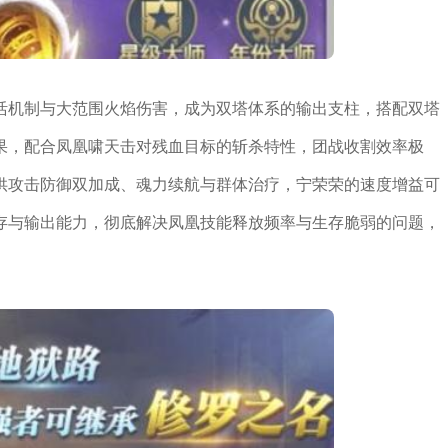
活机制与大范围火焰伤害，成为双塔体系的输出支柱，搭配双塔
果，配合凤凰啸天击对残血目标的斩杀特性，团战收割效率极
供攻击防御双加成、魂力续航与群体治疗，宁荣荣的速度增益可
存与输出能力，彻底解决凤凰技能释放频率与生存脆弱的问题，