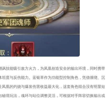
嘲讽技能吸引敌方火力，为凤凰创造安全的输出环境，同时携带
体坦度与反伤能力。蓝银草作为功能型控制角色，凭借缠绕、沉
让凤凰的灼烧与爆发伤害收益最大化，这套角色组合没有明显短
与秘境玩法，魂环与站位调整灵活，可根据对手阵容切换输出或