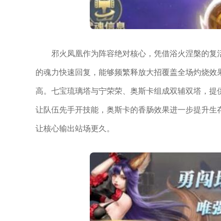
邪火凤凰作为阵容绝对核心，凭借浴火涅槃的复
的魂力快速回复，能够频繁释放大招覆盖全场灼烧效
高。七宝琉璃塔与宁荣荣、奥斯卡组成双辅双塔，提
让队伍先手开技能，奥斯卡的香肠效果进一步提升生
让核心输出站场更久。