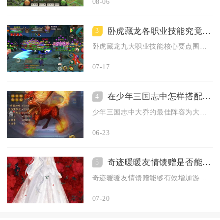
08-06
卧虎藏龙各职业技能究竟涵盖了哪些要点
3
卧虎藏龙九大职业技能核心要点围绕门派定位分为坦系控制、远程爆...
07-17
在少年三国志中怎样搭配大乔最佳阵容
4
少年三国志中大乔的最佳阵容为大乔、小乔、周瑜、孙策、甘宁、太...
06-23
奇迹暖暖友情馈赠是否能够增加游戏乐趣
5
奇迹暖暖友情馈赠能够有效增加游戏乐趣，该玩法从社交互动、资源...
07-20