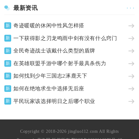
最新资讯
· · ·
奇迹暖暖的休闲中性风怎样搭
新
一下获得影之刃龙鸣雨中剑有没有什么窍门
新
全民奇迹战士该戴什么类型的盾牌
新
在英雄联盟手游中哪个射手最具杀伤力
新
如何找到少年三国志2涿鹿天下
新
如何在绝地求生中选择无后座
新
平民玩家该选择明日之后哪个职业
新
Copyright © 2018-2026 jingluo112.com All Rights