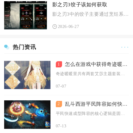
影之刃3饺子该如何获取
影之刃3中的饺子主要通过烹饪系统制作、东方庆典支线获取、限时...
2026-06-27
热门资讯
· · ·
怎么在游戏中获得奇迹暖暖艾莎套装呢
1
奇迹暖暖里共有两套艾莎主题套装，艾莎公主套装可通过活动直购礼...
07-07
乱斗西游平民阵容如何快速搭配
2
平民快速成型阵容的核心逻辑是固定1肉盾+1核心输出+1功能辅...
07-13