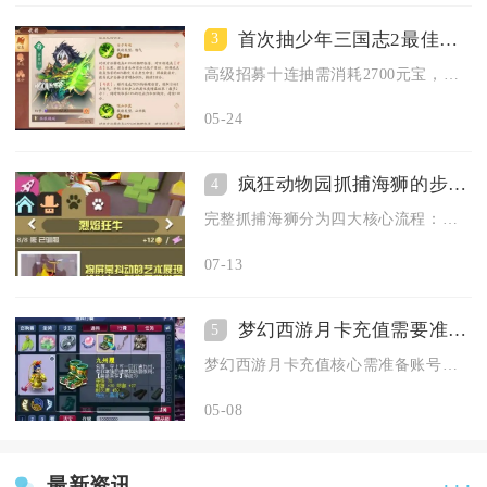
首次抽少年三国志2最佳选择
3
高级招募十连抽需消耗2700元宝，保底必出一名红将，相比单抽...
05-24
疯狂动物园抓捕海狮的步骤是什么
4
完整抓捕海狮分为四大核心流程：解锁极地地图前置筹备、极地跑酷...
07-13
梦幻西游月卡充值需要准备什么
5
梦幻西游月卡充值核心需准备账号资质、足额点卡、安全绑定与渠道...
05-08
最新资讯
· · ·