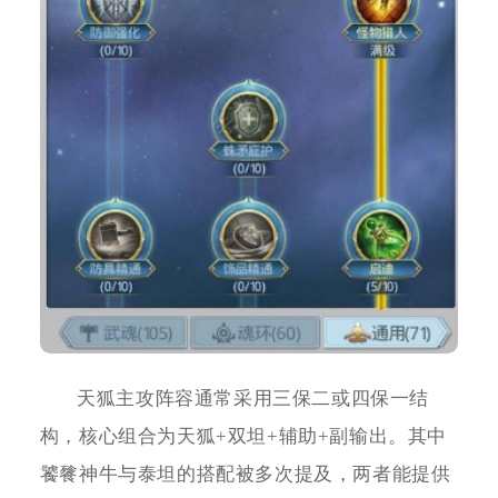
天狐主攻阵容通常采用三保二或四保一结
构，核心组合为天狐+双坦+辅助+副输出。其中
饕餮神牛与泰坦的搭配被多次提及，两者能提供