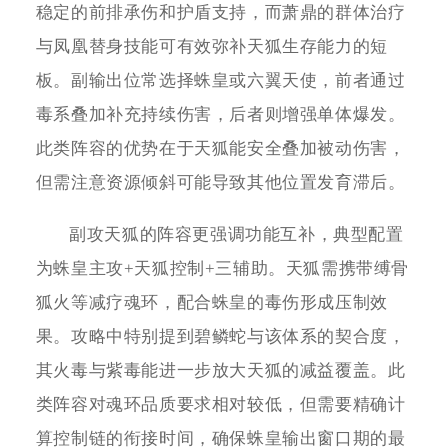
稳定的前排承伤和护盾支持，而萧鼎的群体治疗
与凤凰替身技能可有效弥补天狐生存能力的短
板。副输出位常选择蛛皇或六翼天使，前者通过
毒系叠加补充持续伤害，后者则增强单体爆发。
此类阵容的优势在于天狐能安全叠加被动伤害，
但需注意资源倾斜可能导致其他位置发育滞后。
副攻天狐的阵容更强调功能互补，典型配置
为蛛皇主攻+天狐控制+三辅助。天狐需携带缚骨
狐火等减疗魂环，配合蛛皇的毒伤形成压制效
果。攻略中特别提到碧鳞蛇与该体系的契合度，
其火毒与紫毒能进一步放大天狐的减益覆盖。此
类阵容对魂环品质要求相对较低，但需要精确计
算控制链的衔接时间，确保蛛皇输出窗口期的最