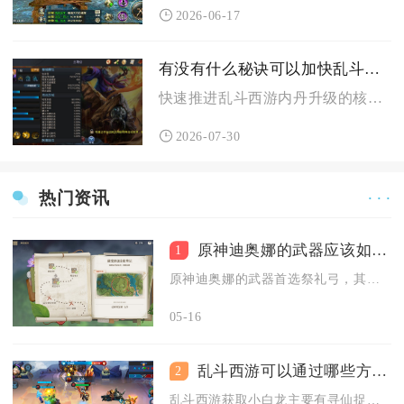
2026-06-17
有没有什么秘诀可以加快乱斗西游内丹的升级进程
快速推进乱斗西游内丹升级的核心秘诀在于打通稳定资源获取渠道、...
2026-07-30
热门资讯
· · ·
原神迪奥娜的武器应该如何选择搭配
1
原神迪奥娜的武器首选祭礼弓，其次可选终末嗟叹之诗、西风猎弓，...
05-16
乱斗西游可以通过哪些方式获得小白龙
2
乱斗西游获取小白龙主要有寻仙捉妖抽卡、月度连续签到、英雄祈愿...