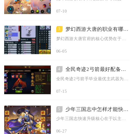
07-10
梦幻西游大唐的职业有哪些优势
3
梦幻西游大唐官府的核心优势在于点杀能力顶尖、任务适配性强、玩...
06-05
全民奇迹2弓箭最好配备何种武器
4
全民奇迹2弓箭手毕业最优主武器为大天使之弩，副武器固定搭配战...
07-15
少年三国志中怎样才能快速提升自己的等级
5
少年三国志快速升级核心在于以主线任务为核心，高效管理体力、刷...
06-27