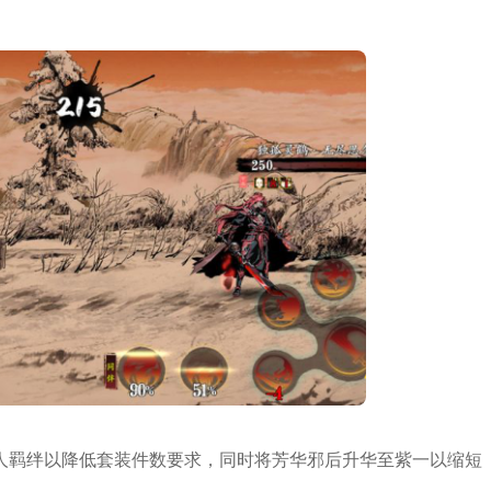
人羁绊以降低套装件数要求，同时将芳华邪后升华至紫一以缩短