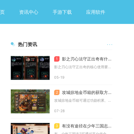
页
资讯中心
手游下载
应用软件
热门资讯
· · ·
影之刃心法守正出奇有什么使用要点
1
影之刃心法守正出奇的核心使用要点在于激活与生死相随的羁绊、优...
05-19
攻城掠地金币箱的获取方法是什么
2
攻城掠地金币箱可通过功勋积累、国战攻城杀敌、限时主题活动、封...
07-28
有没有途径在少年三国志2中用一元进行首充
3
有，少年三国志2可通过平台代金券、官方福利活动与折扣渠道实现...