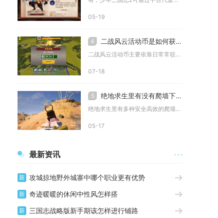
05-19
二战风云活动币是如何获得的
4
二战风云活动币主要依靠日常常驻任务、联盟协作玩法、各类限时主...
07-18
绝地求生里有没有爬墙下来的技巧
5
绝地求生里有多种安全高效的爬墙下来技巧，熟练掌握能让玩家在房...
05-17
最新资讯
· · ·
攻城掠地野外城寨中哪个职业更有优势
新
奇迹暖暖的休闲中性风怎样搭
新
三国志战略版新手期该怎样进行铺路
新