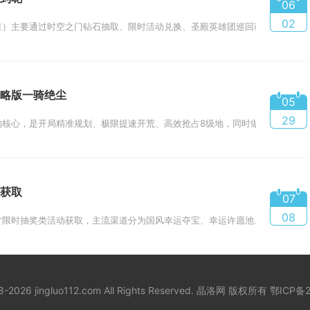
06
02
）主要通过时空之门钻石抽取、限时活动兑换、圣殿英雄团巡回获取，零氪玩家可
略版一骑绝尘
05
29
核心，是开局精准规划、极限提速开荒、高效抢占8级地，同时做好资源、武将与
获取
07
08
限时抽奖类活动获取，主流渠道分为国风幸运夺宝、幸运许愿池、道聚城专属夺
18-2026 jingluo112.com All Rights Reserved. 晶洛网 版权所有
鄂ICP备2