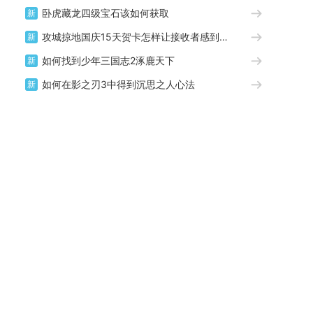
卧虎藏龙四级宝石该如何获取
新
攻城掠地国庆15天贺卡怎样让接收者感到惊喜
新
如何找到少年三国志2涿鹿天下
新
如何在影之刃3中得到沉思之人心法
新